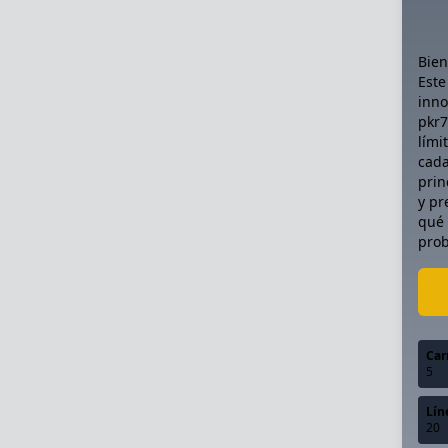
Bien
Este
inno
pkr7
lími
cada
prin
y pr
qué 
prob
Car
5
Lín
20