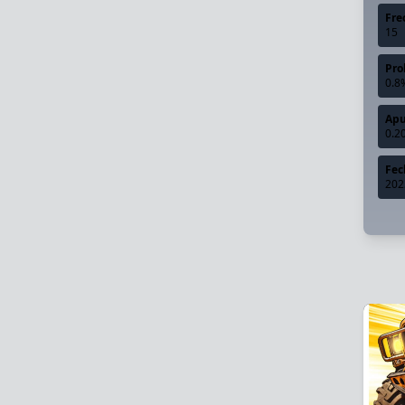
Fre
15
Pro
0.8
Apu
0.2
Fec
202