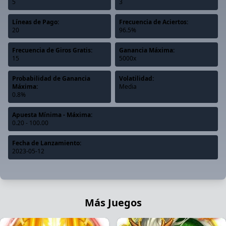
5
3
Líneas de Pago:
Frecuencia de Aciertos:
20
96.5%
Frecuencia de Giros Gratis:
Ganancia Máxima:
15
5000x
Probabilidad de Ganancia
Volatilidad:
Máxima:
Media
0.8%
Apuesta Mínima - Máxima:
0.20 - 100.00
Fecha de Lanzamiento:
2023-05-12
Más Juegos