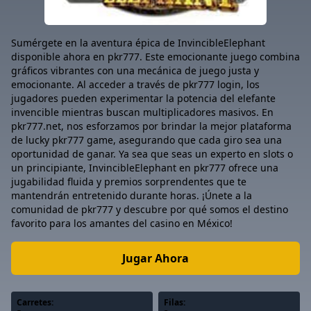
Sumérgete en la aventura épica de InvincibleElephant
disponible ahora en pkr777. Este emocionante juego combina
gráficos vibrantes con una mecánica de juego justa y
emocionante. Al acceder a través de pkr777 login, los
jugadores pueden experimentar la potencia del elefante
invencible mientras buscan multiplicadores masivos. En
pkr777.net, nos esforzamos por brindar la mejor plataforma
de lucky pkr777 game, asegurando que cada giro sea una
oportunidad de ganar. Ya sea que seas un experto en slots o
un principiante, InvincibleElephant en pkr777 ofrece una
jugabilidad fluida y premios sorprendentes que te
mantendrán entretenido durante horas. ¡Únete a la
comunidad de pkr777 y descubre por qué somos el destino
favorito para los amantes del casino en México!
Jugar Ahora
Carretes:
Filas: