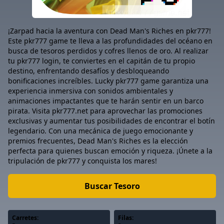
¡Zarpad hacia la aventura con Dead Man's Riches en pkr777!
Este pkr777 game te lleva a las profundidades del océano en
busca de tesoros perdidos y cofres llenos de oro. Al realizar
tu pkr777 login, te conviertes en el capitán de tu propio
destino, enfrentando desafíos y desbloqueando
bonificaciones increíbles. Lucky pkr777 game garantiza una
experiencia inmersiva con sonidos ambientales y
animaciones impactantes que te harán sentir en un barco
pirata. Visita pkr777.net para aprovechar las promociones
exclusivas y aumentar tus posibilidades de encontrar el botín
legendario. Con una mecánica de juego emocionante y
premios frecuentes, Dead Man's Riches es la elección
perfecta para quienes buscan emoción y riqueza. ¡Únete a la
tripulación de pkr777 y conquista los mares!
Buscar Tesoro
Carretes:
Filas: